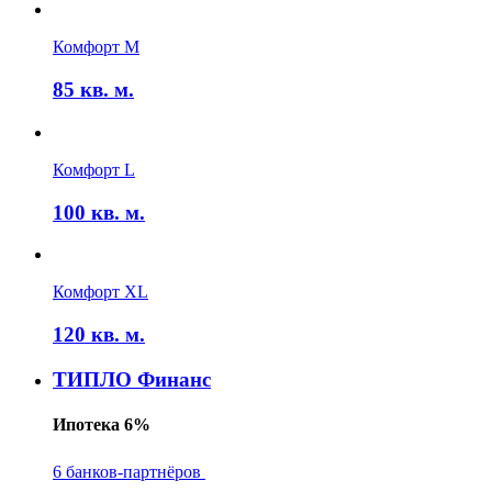
Комфорт M
85
кв. м.
Комфорт L
100
кв. м.
Комфорт XL
120
кв. м.
ТИПЛО Финанс
Ипотека 6%
6 банков-партнёров