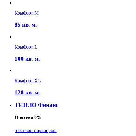
Комфорт M
85
кв. м.
Комфорт L
100
кв. м.
Комфорт XL
120
кв. м.
ТИПЛО Финанс
Ипотека 6%
6 банков-партнёров