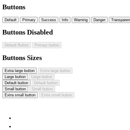
Buttons
Default
Primary
Success
Info
Warning
Danger
Transparen
Buttons Disabled
Default Button
Primary button
Buttons Sizes
Extra large button
Extra large button
Large button
Large button
Default button
Default button
Small button
Small button
Extra small button
Extra small button