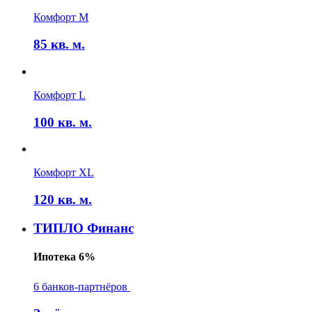
Комфорт M
85
кв. м.
Комфорт L
100
кв. м.
Комфорт XL
120
кв. м.
ТИПЛО Финанс
Ипотека 6%
6 банков-партнёров