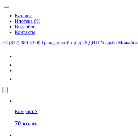
Каталог
Ипотека 6%
Видеоблог
Контакты
+7 (812) 989 33 00
Гражданский пр. д.26
ДНП Усадьба Можайско
Комфорт S
70
кв. м.