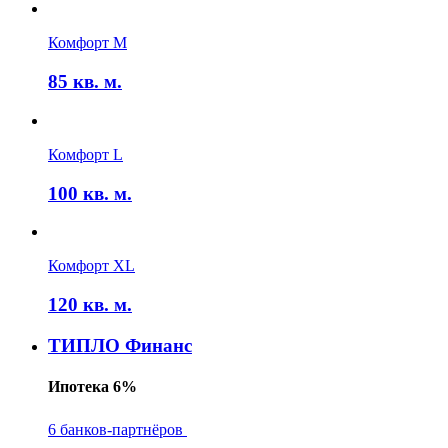
Комфорт M
85
кв. м.
Комфорт L
100
кв. м.
Комфорт XL
120
кв. м.
ТИПЛО Финанс
Ипотека 6%
6 банков-партнёров